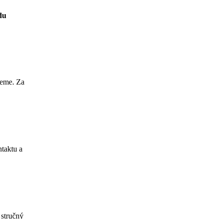
du
žeme. Za
ntaktu a
 stručný