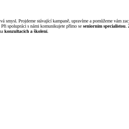
dává smysl. Projdeme stávající kampaně, upravíme a pomůžeme vám zací
 Při spolupráci s námi komunikujete přímo se
seniorním specialistou
.
 na
konzultacích a školení
.