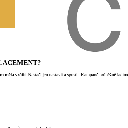
t PLACEMENT?
ám měla vrátit
. Nestačí jen nastavit a spustit. Kampaně průběžně ladí