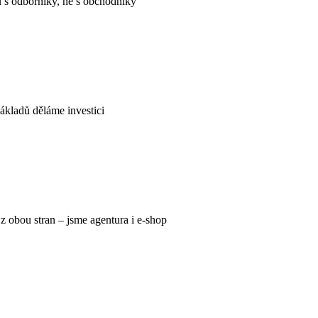
 s odborníky, ne s obchodníky
ákladů děláme investici
 obou stran – jsme agentura i e-shop