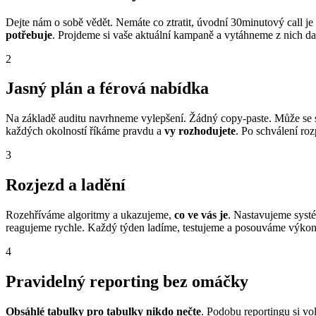
Dejte nám o sobě vědět. Nemáte co ztratit, úvodní 30minutový call j
potřebuje
. Projdeme si vaše aktuální kampaně a vytáhneme z nich da
2
Jasný plán a férová nabídka
Na základě auditu navrhneme vylepšení. Žádný copy-paste. Může se s
každých okolností říkáme pravdu a
vy rozhodujete
. Po schválení ro
3
Rozjezd a ladění
Rozehříváme algoritmy a ukazujeme,
co ve vás je
. Nastavujeme systé
reagujeme rychle. Každý týden ladíme, testujeme a posouváme výkon
4
Pravidelný reporting bez omáčky
Obsáhlé tabulky pro tabulky nikdo nečte
. Podobu reportingu si vol