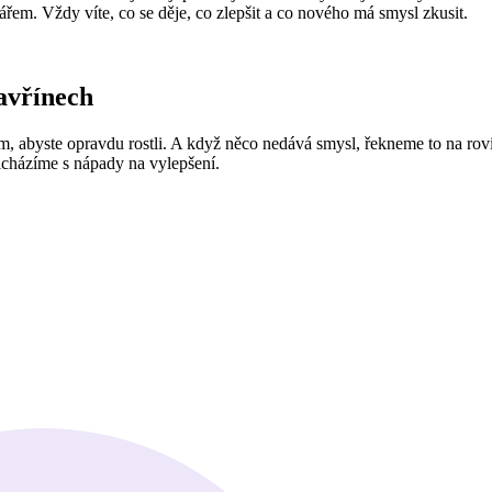
em. Vždy víte, co se děje, co zlepšit a co nového má smysl zkusit.
avřínech
om, abyste opravdu rostli. A když něco nedává smysl, řekneme to na r
řicházíme s nápady na vylepšení.