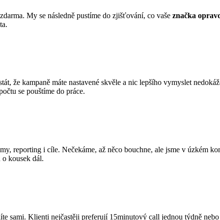
e zdarma. My se následně pustíme do zjišťování, co vaše
značka oprav
ta.
tát, že kampaně máte nastavené skvěle a nic lepšího vymyslet nedoká
zpočtu se pouštíme do práce.
my, reporting i cíle. Nečekáme, až něco bouchne, ale jsme v úzkém ko
 o kousek dál.
íte sami. Klienti nejčastěji preferují 15minutový call jednou týdně nebo