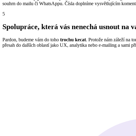
souhrn do mailu či WhatsAppu. Čísla doplníme vysvětlujícím komentář
5
Spolupráce, která vás nenechá usnout na v
Pardon, budeme vám do toho
trochu kecat
. Protože nám záleží na t
přesah do dalších oblastí jako UX, analytika nebo e-mailing a sami p