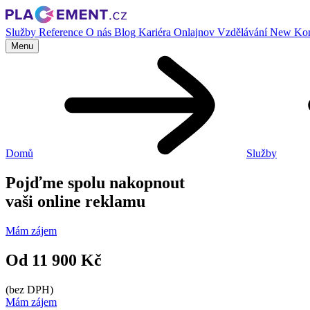
Služby
Reference
O nás
Blog
Kariéra
Onlajnov
Vzdělávání
New
Kon
Menu
Domů
Služby
Pojďme spolu nakopnout
vaši online reklamu
Mám zájem
Od 11 900 Kč
(bez DPH)
Mám zájem