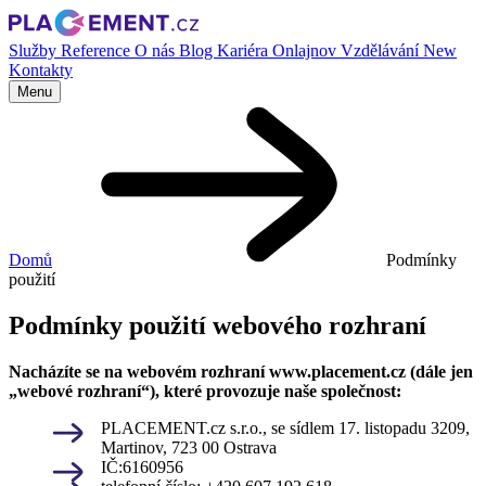
Služby
Reference
O nás
Blog
Kariéra
Onlajnov
Vzdělávání
New
Kontakty
Menu
Domů
Podmínky
použití
Podmínky použití webového rozhraní
Nacházíte se na webovém rozhraní www.placement.cz (dále jen
„webové rozhraní“), které provozuje naše společnost:
PLACEMENT.cz s.r.o., se sídlem 17. listopadu 3209,
Martinov, 723 00 Ostrava
IČ:6160956