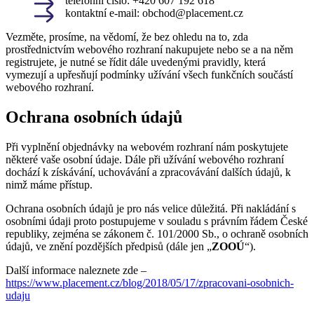
telefonní číslo: +420 607 192 618
kontaktní e-mail: obchod@placement.cz
Vezměte, prosíme, na vědomí, že bez ohledu na to, zda
prostřednictvím webového rozhraní nakupujete nebo se a na něm
registrujete, je nutné se řídit dále uvedenými pravidly, která
vymezují a upřesňují podmínky užívání všech funkčních součástí
webového rozhraní.
Ochrana osobních údajů
Při vyplnění objednávky na webovém rozhraní nám poskytujete
některé vaše osobní údaje. Dále při užívání webového rozhraní
dochází k získávání, uchovávání a zpracovávání dalších údajů, k
nimž máme přístup.
Ochrana osobních údajů je pro nás velice důležitá. Při nakládání s
osobními údaji proto postupujeme v souladu s právním řádem České
republiky, zejména se zákonem č. 101/2000 Sb., o ochraně osobních
údajů, ve znění pozdějších předpisů (dále jen „
ZOOÚ
“).
Další informace naleznete zde –
https://www.placement.cz/blog/2018/05/17/zpracovani-osobnich-
udaju