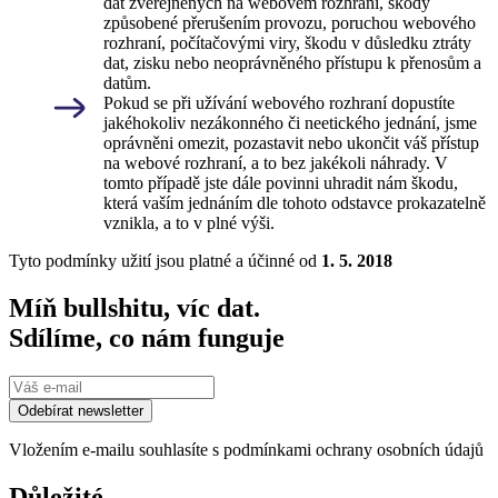
dat zveřejněných na webovém rozhraní, škody
způsobené přerušením provozu, poruchou webového
rozhraní, počítačovými viry, škodu v důsledku ztráty
dat, zisku nebo neoprávněného přístupu k přenosům a
datům.
Pokud se při užívání webového rozhraní dopustíte
jakéhokoliv nezákonného či neetického jednání, jsme
oprávněni omezit, pozastavit nebo ukončit váš přístup
na webové rozhraní, a to bez jakékoli náhrady. V
tomto případě jste dále povinni uhradit nám škodu,
která vaším jednáním dle tohoto odstavce prokazatelně
vznikla, a to v plné výši.
Tyto podmínky užití jsou platné a účinné od
1. 5. 2018
Míň bullshitu, víc dat.
Sdílíme, co nám funguje
Odebírat newsletter
Vložením e-mailu souhlasíte s podmínkami ochrany osobních údajů
Důležité