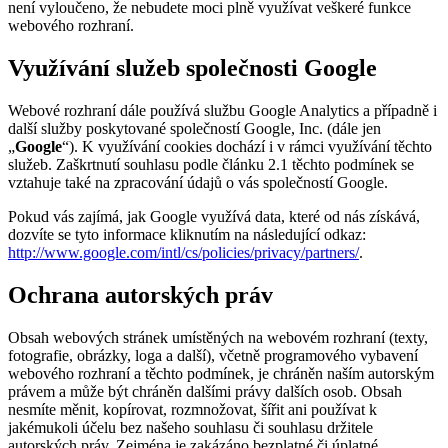
není vyloučeno, že nebudete moci plně využívat veškeré funkce
webového rozhraní.
Využívání služeb společnosti Google
Webové rozhraní dále používá službu Google Analytics a případně i
další služby poskytované společností Google, Inc. (dále jen
„
Google
“). K využívání cookies dochází i v rámci využívání těchto
služeb. Zaškrtnutí souhlasu podle článku 2.1 těchto podmínek se
vztahuje také na zpracování údajů o vás společností Google.
Pokud vás zajímá, jak Google využívá data, které od nás získává,
dozvíte se tyto informace kliknutím na následující odkaz:
http://www.google.com/intl/cs/policies/privacy/partners/
.
Ochrana autorských práv
Obsah webových stránek umístěných na webovém rozhraní (texty,
fotografie, obrázky, loga a další), včetně programového vybavení
webového rozhraní a těchto podmínek, je chráněn naším autorským
právem a může být chráněn dalšími právy dalších osob. Obsah
nesmíte měnit, kopírovat, rozmnožovat, šířit ani používat k
jakémukoli účelu bez našeho souhlasu či souhlasu držitele
autorských práv. Zejména je zakázáno bezplatné či úplatné