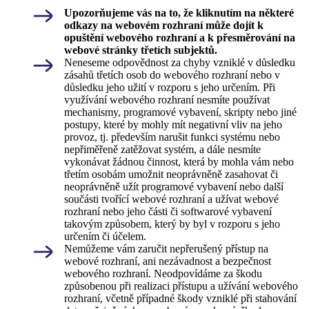
Upozorňujeme vás na to, že kliknutím na některé
odkazy na webovém rozhraní může dojít k
opuštění webového rozhraní a k přesměrování na
webové stránky třetích subjektů.
Neneseme odpovědnost za chyby vzniklé v důsledku
zásahů třetích osob do webového rozhraní nebo v
důsledku jeho užití v rozporu s jeho určením. Při
využívání webového rozhraní nesmíte používat
mechanismy, programové vybavení, skripty nebo jiné
postupy, které by mohly mít negativní vliv na jeho
provoz, tj. především narušit funkci systému nebo
nepřiměřeně zatěžovat systém, a dále nesmíte
vykonávat žádnou činnost, která by mohla vám nebo
třetím osobám umožnit neoprávněně zasahovat či
neoprávněně užít programové vybavení nebo další
součásti tvořící webové rozhraní a užívat webové
rozhraní nebo jeho části či softwarové vybavení
takovým způsobem, který by byl v rozporu s jeho
určením či účelem.
Nemůžeme vám zaručit nepřerušený přístup na
webové rozhraní, ani nezávadnost a bezpečnost
webového rozhraní. Neodpovídáme za škodu
způsobenou při realizaci přístupu a užívání webového
rozhraní, včetně případné škody vzniklé při stahování