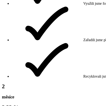
Využili jsme fo
Zařadili jsme p
Recyklovali jsm
2
měsíce