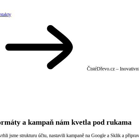
takty
ČistéDřevo.cz – Inovativn
 formáty a kampaň nám kvetla pod rukama
hli jsme strukturu účtu, nastavili kampaně na Google a Sklik a připravi