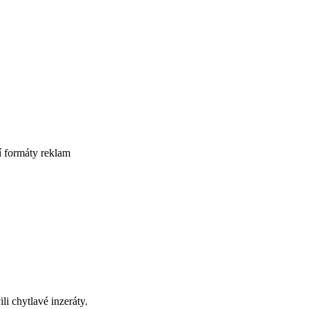
í formáty reklam
li chytlavé inzeráty.