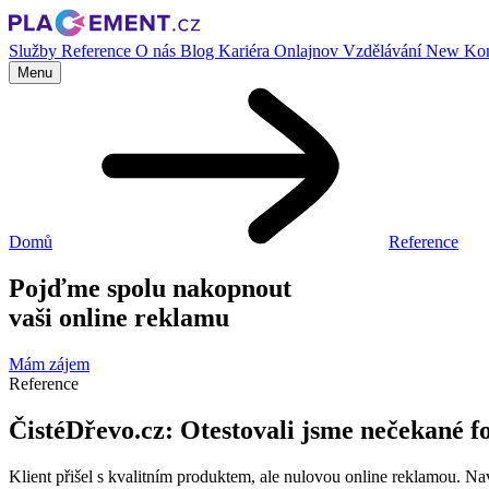
Služby
Reference
O nás
Blog
Kariéra
Onlajnov
Vzdělávání
New
Kon
Menu
Domů
Reference
Pojďme spolu nakopnout
vaši online reklamu
Mám zájem
Reference
ČistéDřevo.cz: Otestovali jsme nečekané
Klient přišel s kvalitním produktem, ale nulovou online reklamou. Navr