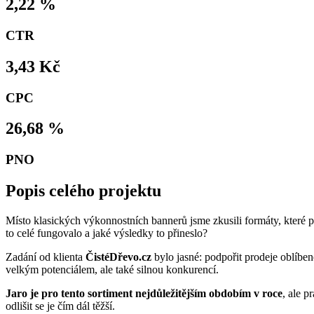
2,22 %
CTR
3,43 Kč
CPC
26,68 %
PNO
Popis celého projektu
Místo klasických výkonnostních bannerů jsme zkusili formáty, které p
to celé fungovalo a jaké výsledky to přineslo?
Zadání od klienta
ČistéDřevo.cz
bylo jasné: podpořit prodeje oblíbe
velkým potenciálem, ale také silnou konkurencí.
Jaro je pro tento sortiment nejdůležitějším obdobím v roce
, ale p
odlišit se je čím dál těžší.