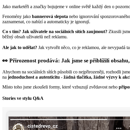
Jako marketéři a značky bojujeme v online světě každý den o pozornost.
Fenomény jako
bannerová slepota
nebo ignorování sponzorovaného o
zaznamenat, co nabízí a automaticky je ignorují.
Co s tím? Jak uživatele na sociálních sítích zaujmout?
Zkusili jsme
běžný obsah uživatelů než reklamu.
Ale jak to udělat?
Jak vytvořit něco, co je reklamou, ale nevypadá t
👀 Přirozenost prodává: Jak jsme se přiblížili obsahu,
Abychom na sociálních sítích působili co nejpřirozeněji, rozhodli jsme
na
jednoduchost a autenticitu - žádná tlačítka, žádné výzvy k ak
Místo toho jsme zkoušeli formy, které vzbuzují zvědavost nebo
připo
Stories ve stylu Q&A