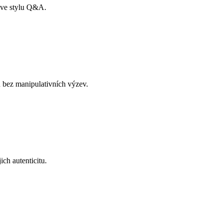
s ve stylu Q&A.
u bez manipulativních výzev.
ch autenticitu.