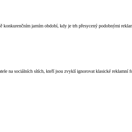
lně konkurenčním jarním období, kdy je trh přesycený podobnými rekla
le na sociálních sítích, kteří jsou zvyklí ignorovat klasické reklamní f