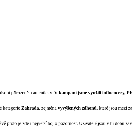
ůsobí přirozeně a autenticky.
V kampani jsme využili influencery, PR
né kategorie
Zahrada
, zejména
vyvýšených záhonů
, které jsou mezi 
rávě proto je zde i největší boj o pozornost. Uživatelé jsou v tu dobu 