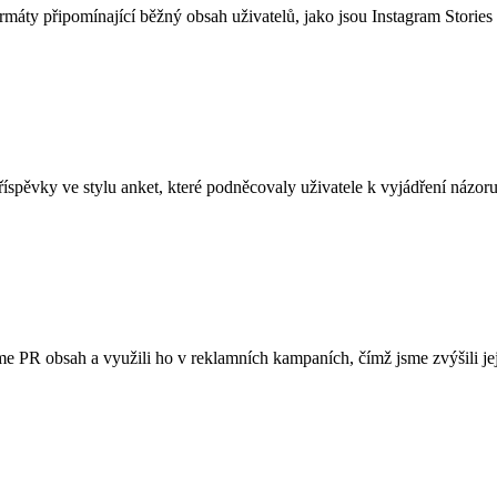
rmáty připomínající běžný obsah uživatelů, jako jsou Instagram Storie
říspěvky ve stylu anket, které podněcovaly uživatele k vyjádření názor
e PR obsah a využili ho v reklamních kampaních, čímž jsme zvýšili jeji